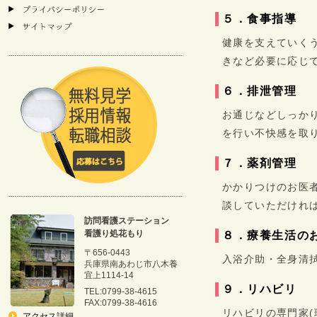
５．食事指導
健康を支えていく
きなど必要に応じ
６．排泄管理
お通じなどしっか
を行い不快感を取
７．薬剤管理
かかりつけのお医
談していただけれ
訪問看護ステーション
看護り処花もり
８．療養生活の
〒656-0443
入浴介助・全身清
兵庫県南あわじ市八木養
宜上1114-14
９．リハビリ
TEL:0799-38-4615
FAX:0799-38-4616
リハビリの専門家
アクセス詳細