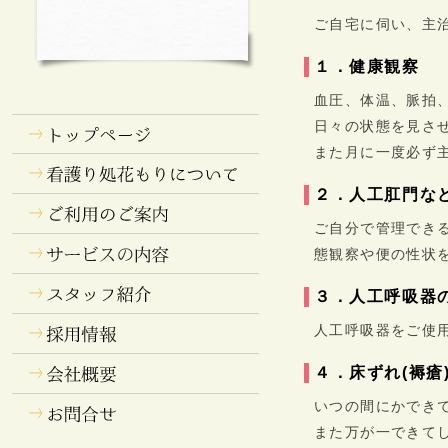
ご自宅に伺い、主
１．健康観察
血圧、体温、脈拍
日々の状態を見さ
また月に一度必ず
２．人工肛門な
ご自分で管理でき
態観察や便の性状
３．人工呼吸器
人工呼吸器をご使
４．床ずれ(褥瘡
いつの間にかでき
また万が一できて