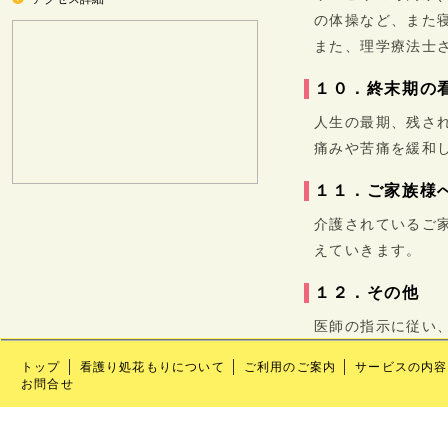
の体操など、また
また、理学療法士
１０．終末期の
人生の最期、残さ
痛みや苦痛を緩和
１１．ご家族様
介護されているご
えていきます。
１２．その他
医師の指示に従い
トップ
看護り処花もりについて
ご利用のご案内
サービスの内容
お問合せ